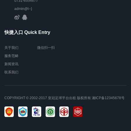
0731-6554677
admin@l--]
快捷入口 Quick Entry
关于我们
微信扫一扫
服务范畴
新闻资讯
联系我们
COPYRIGHT © 2002-2017 皇冠足球平台出租 版权所有
湘ICP备12345678号