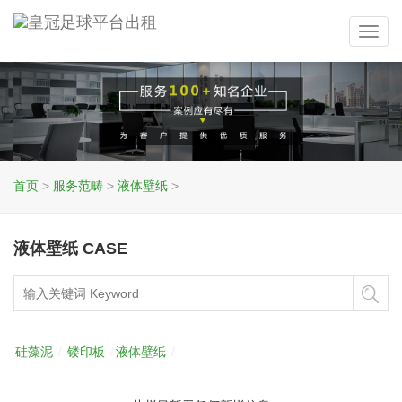
Toggl
navig
首页
>
服务范畴
>
液体壁纸
>
液体壁纸 CASE
硅藻泥
/
镂印板
/
液体壁纸
/