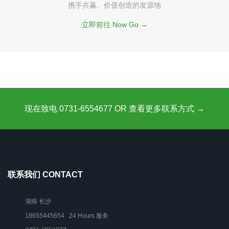
携手共赢、价值创造的发源地
立即前往 Now Go →
现在致电 0731-6554677 OR 查看更多联系方式 →
联系我们 CONTACT
湖南 长沙
18655445654 24 Hours 服务