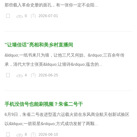
那些载入革命史册的面孔，有一张你一定不会陌...
0
2026-07-01
“让墙佳话”亮相和美乡村直播间
&ldquo;一纸书来只为墙，让他三尺又何妨。&rdquo;三百余年传
承，清代大学士张英&ldquo;让墙诗&rdquo;蕴含的...
4
2026-06-25
手机没信号也能刷视频？朱雀二号干
6月9日，朱雀二号改进型遥六运载火箭在东风商业航天创新试验区
以&ldquo;一箭双星&rdquo;方式成功发射了两颗...
8
2026-06-10