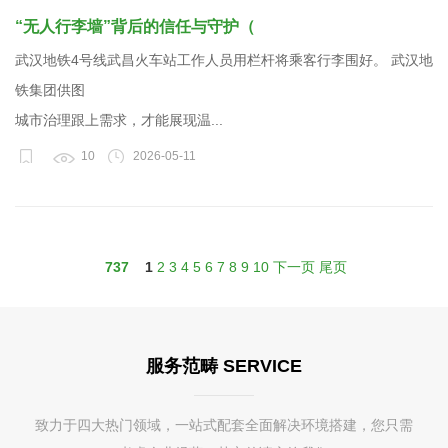
“无人行李墙”背后的信任与守护（
武汉地铁4号线武昌火车站工作人员用栏杆将乘客行李围好。 武汉地
铁集团供图
城市治理跟上需求，才能展现温...
10
2026-05-11
737
1
2
3
4
5
6
7
8
9
10
下一页
尾页
服务范畴 SERVICE
致力于四大热门领域，一站式配套全面解决环境搭建，您只需